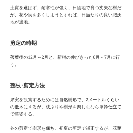
土質を選ばず、耐寒性が強く、日陰地で育つ丈夫な樹だ
が、花や実を多くしようとすれば、日当たりの良い肥沃
地が適地。
剪定の時期
落葉後の12月～2月と、新梢の伸びきった6月～7月に行
う。
整枝･剪定方法
果実を観賞するためには自然樹形で、2メートルくらい
の低木にするが、枝ぶりや樹形を楽しむなら単幹仕立て
で整姿する。
冬の剪定で樹形を保ち、初夏の剪定で補正するが、花芽