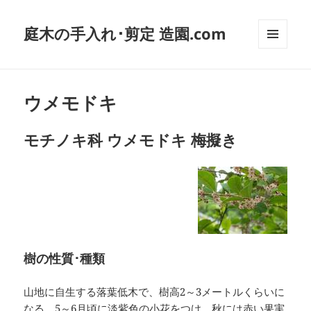
庭木の手入れ･剪定 造園.com
メニュ
ーとウ
ィジェ
ット
ウメモドキ
モチノキ科 ウメモドキ 梅擬き
樹の性質･種類
山地に自生する落葉低木で、樹高2～3メートルくらいに
なる。5～6月頃に淡紫色の小花をつけ、秋には赤い果実