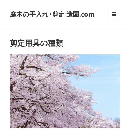
庭木の手入れ･剪定 造園.com
メニュ
ーとウ
ィジェ
ット
剪定用具の種類